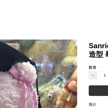
Sanr
造型
數量
−
簡介