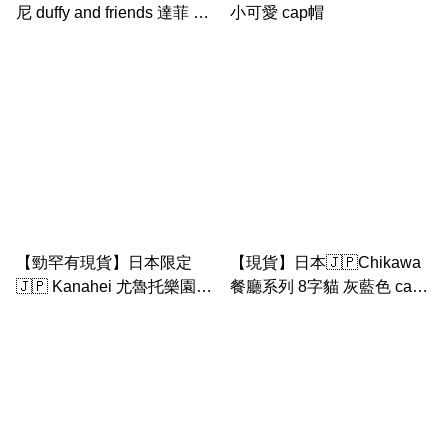
尼 duffy and friends 達菲 毛
小可愛 cap帽
毛帽
【勁罕有現貨】日本限定
【現貨】日本🇯🇵Chikawa
🇯🇵 Kanahei 尤魯托樂園
餐廳系列 8字貓 灰藍色 cap
cap帽
帽