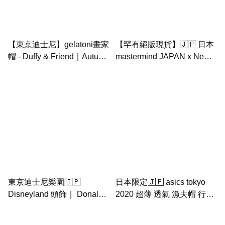
【東京迪士尼】gelatoni畫家
【罕有絕版現貨】🇯🇵 日本
帽 - Duffy & Friend｜Autumn
mastermind JAPAN x New
storybook
Era CAP mmj
東京迪士尼樂園🇯🇵
日本限定🇯🇵 asics tokyo
Disneyland 頭飾｜ Donald
2020 超薄 透氣 漁夫帽 行山
Duck 唐老鴨 公仔帽
帽 旅行帽