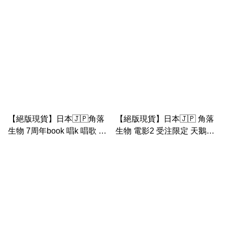
巴士之旅 小布袋（手挽布
士之旅 公仔 手玉
袋）
【絕版現貨】日本🇯🇵角落
【絕版現貨】日本🇯🇵 角落
生物 7周年book 唱k 唱歌 手
生物 電影2 受注限定 天鵝場
玉 （恐龍 企鵝 貓 白熊 豬
景 & 魔法蝸牛 & 珍珠& 草 &
扒）
包袱& 炸蝦手玉