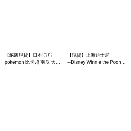
【絕版現貨】日本🇯🇵
【現貨】上海迪士尼
pokemon 比卡超 南瓜 大公
➖Disney Winnie the Pooh
仔
2024 萬聖節 公仔匙扣（ 小
豬 Pooh eeyore 跳跳虎）