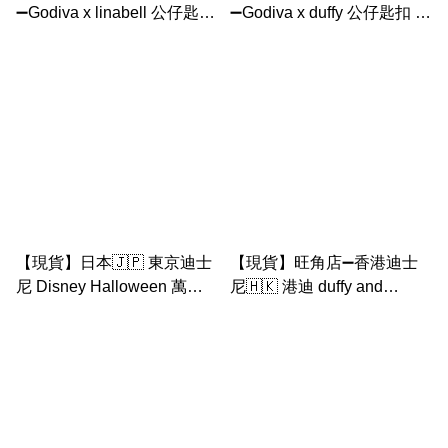
➖Godiva x linabell 公仔匙扣
➖Godiva x duffy 公仔匙扣 連
連朱古力 set
朱古力 set
【現貨】日本🇯🇵 東京迪士
【現貨】旺角店➖香港迪士
尼 Disney Halloween 萬聖
尼🇭🇰 港迪 duffy and
節 公仔匙扣除
friends 萬聖節 2024 公仔掛
件