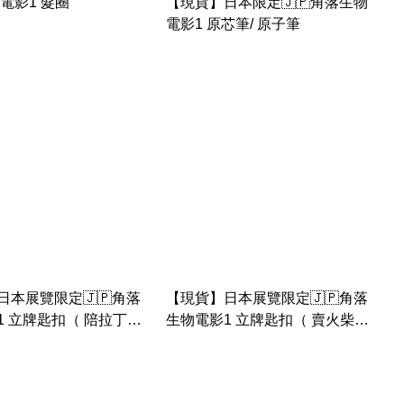
電影1 髮圈
【現貨】日本限定🇯🇵角落生物
電影1 原芯筆/ 原子筆
日本展覽限定🇯🇵角落
【現貨】日本展覽限定🇯🇵角落
1 立牌匙扣（ 陪拉丁企
生物電影1 立牌匙扣（ 賣火柴的
雞牌）
白熊牌）