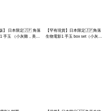
】 日本限定🇯🇵 角落
【罕有現貨】日本限定🇯🇵角落
1 手玉 （小灰雞，美人
生物電影1 手玉 box set（小灰雞
）
阿拉丁企鵝 桃太郎貓 賣火柴白熊
手玉）