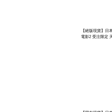
【絕版現貨】日本
電影2 受注限定 
蝸牛 & 珍珠& 草
玉