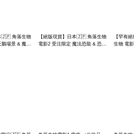
🇵 角落生物
【絕版現貨】日本🇯🇵 角落生物
【罕有絕版
天鵝場景 & 魔法
電影2 受注限定 魔法恐龍 & 恐龍
生物 電影
 & 包袱& 炸蝦手
媽媽 & 5號仔 手玉 吊床
魚恐龍等