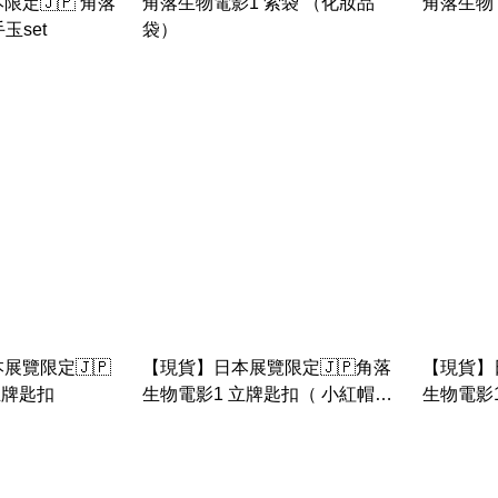
定🇯🇵 角落
角落生物電影1 索袋 （化妝品
角落生物 
玉set
袋）
展覽限定🇯🇵
【現貨】日本展覽限定🇯🇵角落
【現貨】
立牌匙扣
生物電影1 立牌匙扣（ 小紅帽豬
生物電影
扒 & 炸蝦立牌）
鵝與小灰