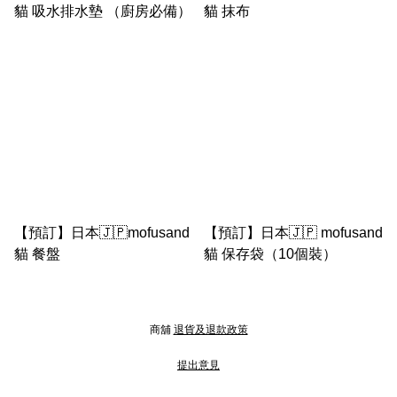
貓 吸水排水墊 （廚房必備）
貓 抹布
【預訂】日本🇯🇵mofusand
【預訂】日本🇯🇵 mofusand
貓 餐盤
貓 保存袋（10個裝）
商舖
退貨及退款政策
提出意見