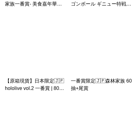
家族一番賞- 美食嘉年華
ゴンボール ギニュー特戦
（70+1連抽獎紙）
隊‼来襲 ｜龍珠一番賞 80抽
+ 尾賞 原箱
【原箱現貨】日本限定🇯🇵
一番賞限定🇯🇵森林家族 60
hololive vol.2 一番賞 | 80抽
抽+尾賞
+尾賞| 一番くじ ホロライブ
vol.2