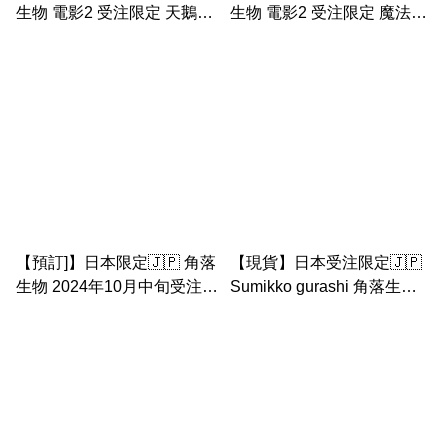
生物 電影2 受注限定 天鵝場
生物 電影2 受注限定 魔法恐
景 & 魔法蝸牛 & 珍珠& 草 &
龍 & 恐龍媽媽 & 5號仔 手玉
包袱& 炸蝦手玉
吊床
【預訂]】日本限定🇯🇵 角落
【現貨】日本受注限定🇯🇵
生物 2024年10月中旬受注限
Sumikko gurashi 角落生物
定 女兒節手玉套裝
遊樂園系列 旋轉木馬 場景套
裝 糖果炸魚 幽靈 糖果企鵝
手玉