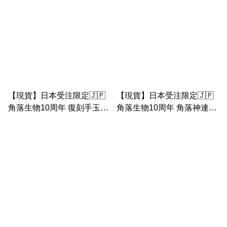
【現貨】日本受注限定🇯🇵
【現貨】日本受注限定🇯🇵
角落生物10周年 復刻手玉套
角落生物10周年 角落神連雲
裝
恐龍 企鵝 白熊 貓 豬扒閃閃
眼手玉