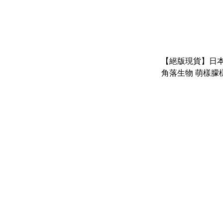
【絕版現貨】日本
角落生物 萌樣朦樣 
仔