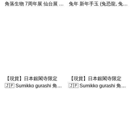
角落生物 7周年展 仙台展 巴
兔年 新年手玉 (兔恐龍, 兔山,
士之旅 富士山企鵝手玉連富
兔豬, 兔企鵝, 兔珍珠達摩, 兔
士山場景
白熊）
【現貨】日本銀閣寺限定
【現貨】日本銀閣寺限定
🇯🇵 Sumikko gurashi 角落
🇯🇵 Sumikko gurashi 角落
生物 簿 (空白頁）
生物 簿