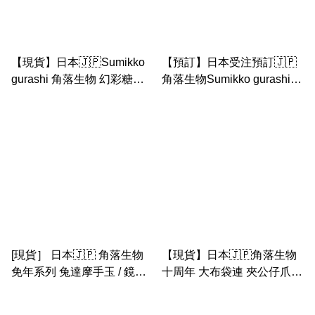
【現貨】日本🇯🇵Sumikko
【預訂】日本受注預訂🇯🇵
gurashi 角落生物 幻彩糖果
角落生物Sumikko gurashi
遊樂園系列- 糖果炸蝦 藍珍
生果場景套裝
珠 彩虹山 彩虹珍珠 獨角馬
白熊手玉
[現貨］ 日本🇯🇵 角落生物
【現貨】日本🇯🇵角落生物
免年系列 兔達摩手玉 / 鏡餅
十周年 大布袋連 夾公仔爪手
珍珠手玉
玉匙扣