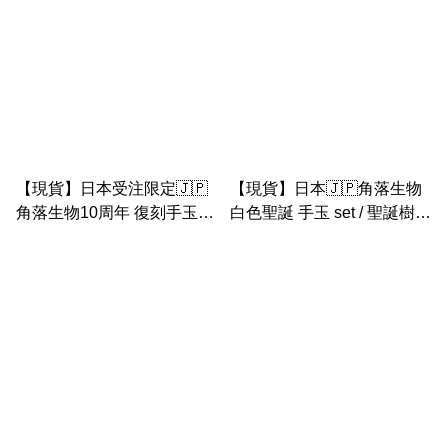
【現貨】日本受注限定🇯🇵
【現貨】日本🇯🇵角落生物
角落生物10周年 復刻手玉套
白色聖誕 手玉 set / 聖誕樹場
裝
景