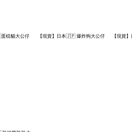
🇵蛋榚貓大公仔
【現貨】日本🇯🇵 爆炸狗大公仔
【現貨】日