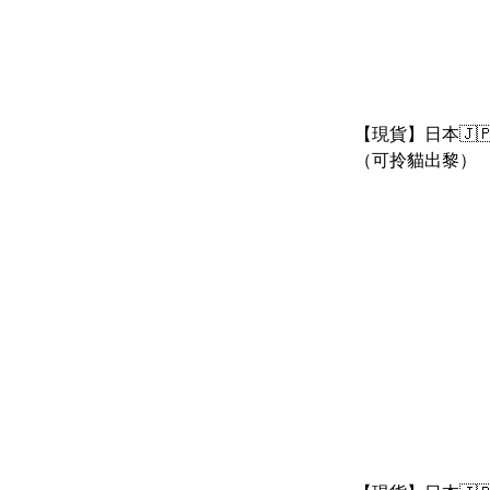
【現貨】日本🇯
（可拎貓出黎）