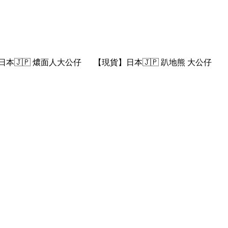
本🇯🇵 燶面人大公仔
【現貨】日本🇯🇵 趴地熊 大公仔