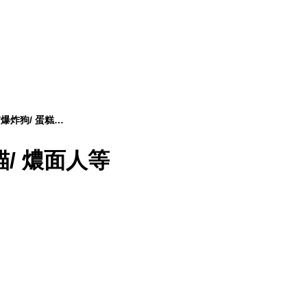
San-x | 趴地熊/爆炸狗/ 蛋糕貓/ 燶面人等
糕貓/ 燶面人等