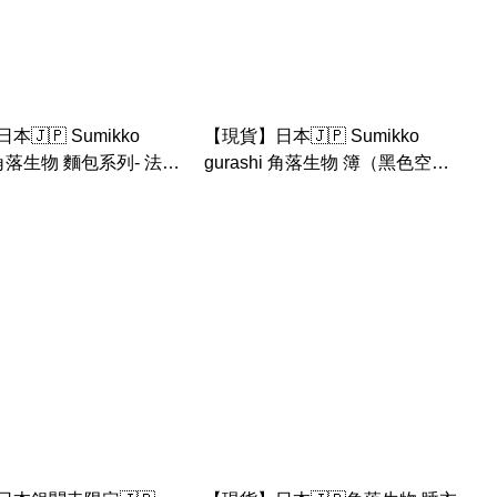
🇯🇵 Sumikko
【現貨】日本🇯🇵 Sumikko
i 角落生物 麵包系列- 法包
gurashi 角落生物 簿（黑色空白
file （罕有非賣品限定產
頁）