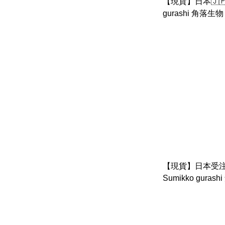
【現貨】日本🇯🇵 
gurashi 角落
【現貨】日本受注限
Sumikko gura
園系列 旋轉木馬 
炸魚 幽靈 糖果