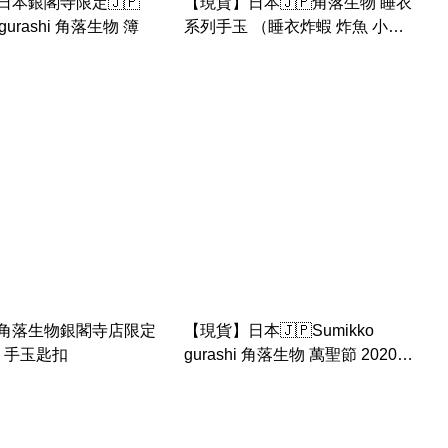
日本銀閣寺限定🇯🇵
【現貨】日本🇯🇵角落生物 睡衣
 gurashi 角落生物 簿
系列手玉 （睡衣炸蝦 炸魚 小草
睡衣塵 星星珍珠 蝸牛）
角落生物銀閣寺店限定
【現貨】日本🇯🇵Sumikko
 手玉匙扣
gurashi 角落生物 萬聖節 2020
手玉 貓 3人組 灰貓 三色貓 黃貓
珍珠 炸蝦 鬼鬼