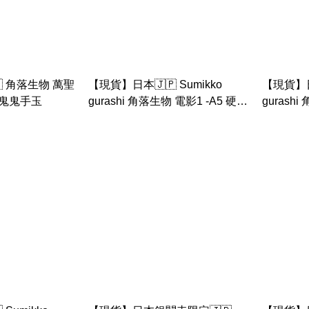
 角落生物 萬聖
【現貨】日本🇯🇵 Sumikko
【現貨】日本
+ 鬼鬼手玉
gurashi 角落生物 電影1 -A5 硬膠
gurash
片板（桃太郎）
店長A5 
品）