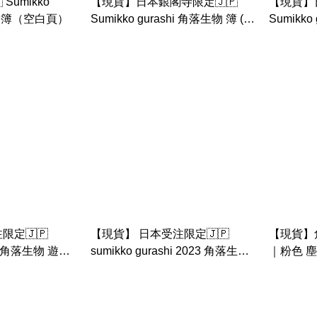
Sumikko
【現貨】日本銀閣寺限定🇯🇵
【現貨】
生物 簿（空白頁）
Sumikko gurashi 角落生物 簿 (空
Sumikko
白頁）
定🇯🇵
【現貨】 日本受注限定🇯🇵
【現貨】
shi 角落生物 遊樂
sumikko gurashi 2023 角落生物
｜粉色 塵
場景套裝 糖果
正月 新年 兔年手玉 |角落生物鏡
企鵝手玉
餅 年榚小搥 兔年手玉 set | 兔年
蝦 兔年塵 兔年珍珠 兔年貓手玉