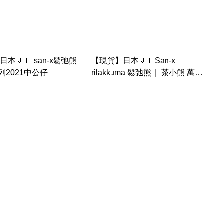
本🇯🇵 san-x鬆弛熊
【現貨】日本🇯🇵San-x
列2021中公仔
rilakkuma 鬆弛熊｜ 茶小熊 萬聖
節 爛布 灰色 南瓜款 公仔匙扣