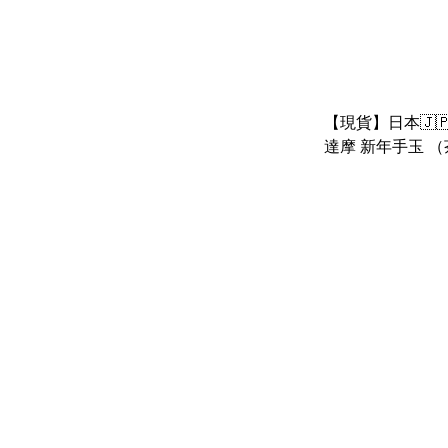
【現貨】日本🇯🇵
達摩 新年手玉 （
鬆弛熊 豬鼻雞）