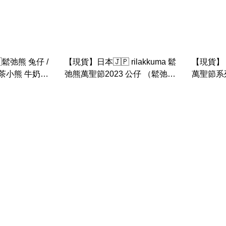
鬆弛熊 兔仔 /
【現貨】日本🇯🇵 rilakkuma 鬆
【現貨】 日
茶小熊 牛奶熊
弛熊萬聖節2023 公仔 （鬆弛熊
萬聖節系
牛奶熊 茶小熊 鼻窿雞）