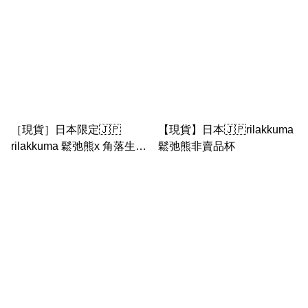
［現貨］日本限定🇯🇵
【現貨】日本🇯🇵rilakkuma
rilakkuma 鬆弛熊x 角落生物
鬆弛熊非賣品杯
｜鼻豬雞 睡覺中公仔