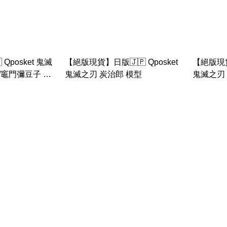
Qposket 鬼滅
【絕版現貨】日版🇯🇵 Qposket
【絕版現貨】
/竈門彌豆子 模
鬼滅之刃 炭治郎 模型