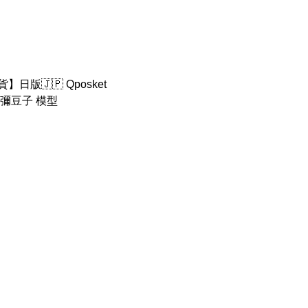
日版🇯🇵 Qposket
鬼滅之刃 彌豆子 模型