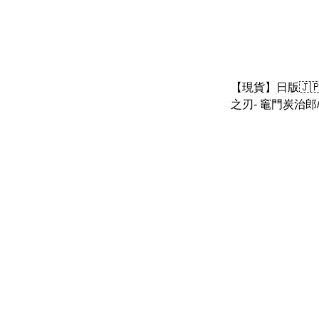
【現貨】日版🇯🇵 
之刃- 竈門炭治郎
型