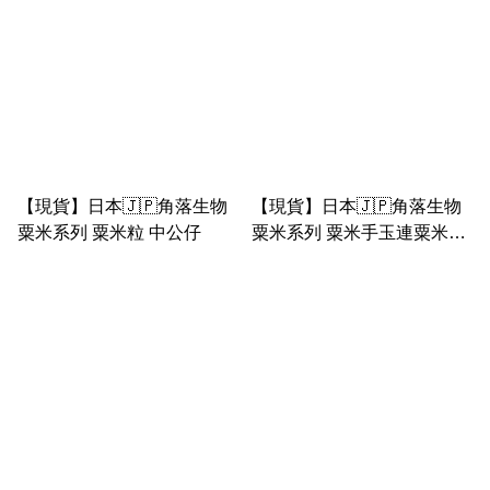
【現貨】日本🇯🇵角落生物
【現貨】日本🇯🇵角落生物
粟米系列 粟米粒 中公仔
粟米系列 粟米手玉連粟米湯
罐掛套