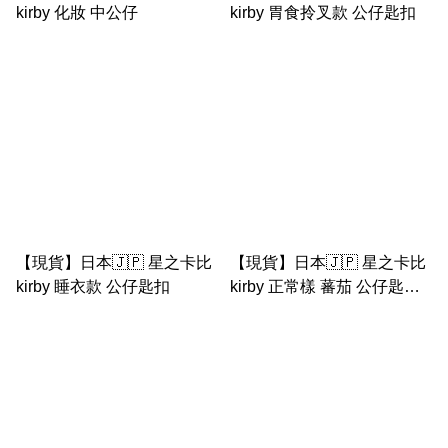
kirby 化妝 中公仔
kirby 胃食拎叉款 公仔匙扣
【現貨】日本🇯🇵 星之卡比
【現貨】日本🇯🇵 星之卡比
kirby 睡衣款 公仔匙扣
kirby 正常樣 蕃茄 公仔匙扣
（壓力波公仔）