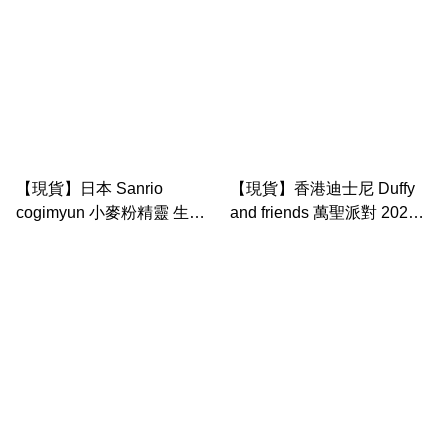
小熊系列 公仔匙扣
melody pc狗 玉桂狗 天使小
熊系列 公仔匙扣
【現貨】日本 Sanrio
【現貨】香港迪士尼 Duffy
cogimyun 小麥粉精靈 生日
and friends 萬聖派對 2025
系列 大公仔
cookieann 貓頭鷹造型 公仔
掛件 公仔匙扣