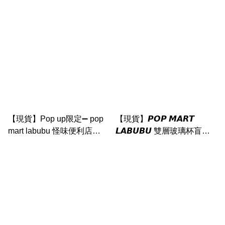
個）
【現貨】Pop up限定➖ pop
【現貨】𝙋𝙊𝙋 𝙈𝘼𝙍𝙏
mart labubu 怪味便利店
𝙇𝘼𝘽𝙐𝘽𝙐 雙層玻璃杯盲盒
zimomo 公仔 環保袋
（隨機抽1盒）