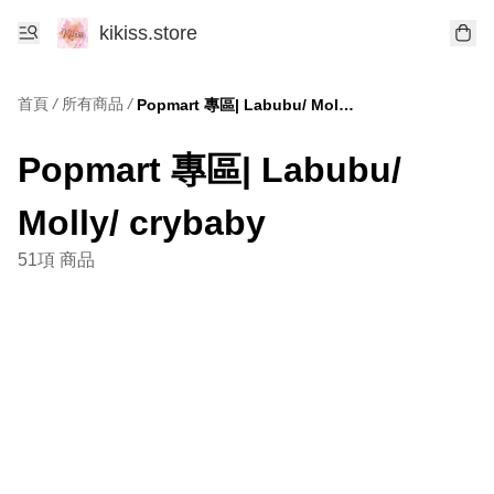
kikiss.store
首頁
/
所有商品
/
Popmart 專區| Labubu/ Molly/ crybaby
Popmart 專區| Labubu/
Molly/ crybaby
51項 商品