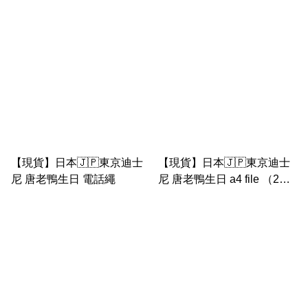
物袋匙扣
【現貨】日本🇯🇵東京迪士
【現貨】日本🇯🇵東京迪士
尼 唐老鴨生日 電話繩
尼 唐老鴨生日 a4 file （2件
套）