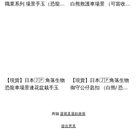
職業系列 場景手玉（恐龍&
白熊救護車場景 （可當收納
小草，白熊&警車， 貓咪&蛋
盒）
糕， 醫生企鵝&病床）
【現貨】日本🇯🇵 角落生物
【現貨】日本🇯🇵角落生物
恐龍車場景連花盆栽手玉
御守公仔匙扣 （白熊/ 恐龍/
貓咪）
商舖
退貨及退款政策
提出意見