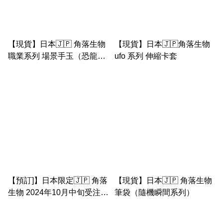
【現貨】日本🇯🇵 角落生物
【現貨】日本🇯🇵角落生物
職業系列 場景手玉（恐龍&
ufo 系列 伸縮卡套
小草，白熊&警車， 貓咪&蛋
糕， 醫生企鵝&病床）
【預訂]】日本限定🇯🇵 角落
【現貨】日本🇯🇵 角落生物
生物 2024年10月中旬受注限
筆袋（隨機瞬間系列）
定 女兒節手玉套裝