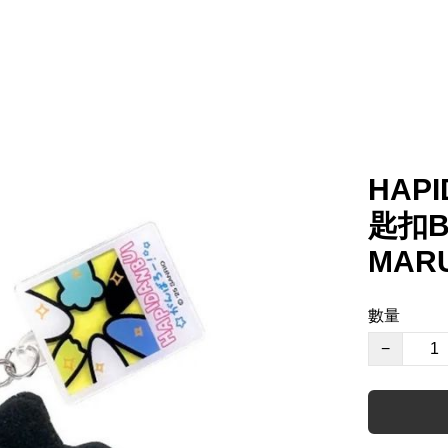
HAP
匙扣B
MARU
數量
−