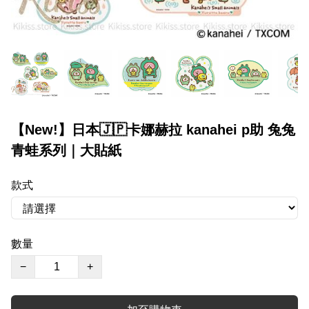
【New!】日本🇯🇵卡娜赫拉 kanahei p助 兔兔
青蛙系列｜大貼紙
款式
數量
−
+