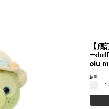
【預
➖duf
olu 
數量
−