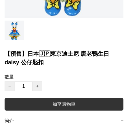
【預售】日本🇯🇵東京迪士尼 唐老鴨生日
daisy 公仔匙扣
數量
−
+
加至購物車
簡介
−