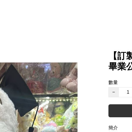
【訂製
畢業
數量
−
簡介