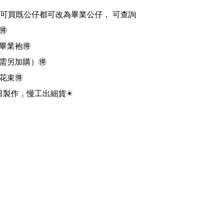
可買既公仔都可改為畢業公仔， 可查詢



業袍🉐

需另加購）🉐

束🉐

0日製作，慢工出細貨✴️