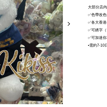
大部分店內
✅色帶改色
✅各大香港畢
✅可綉字（
✅可加迷你花
•需約7-1