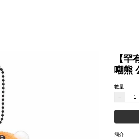
【罕有
嘲熊 公
數量
−
簡介