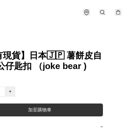
現貨】日本🇯🇵 薯餅皮自
仔匙扣 （joke bear )
+
加至購物車
−