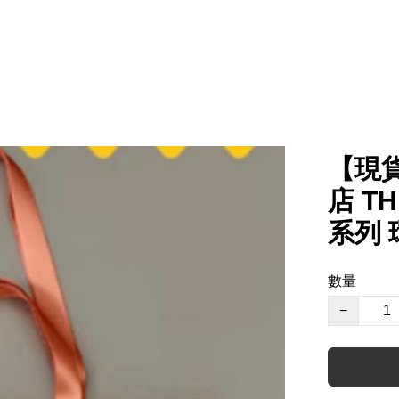
【現貨】
店 T
系列 
數量
−