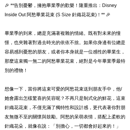
🎉 **告別憂鬱，擁抱畢業季的歡樂！隆重推出：Disney 
Inside Out 阿愁畢業花束 (S Size 針織花花束)！** 🎉

畢業季的到來，總是充滿著複雜的情緒。既有對未來的憧
憬，也夾雜著對過去時光的依依不捨。如果你身邊有位總是
容易感到憂愁的朋友，或者你本身就是一位感性的畢業生，
那麼這束獨一無二的阿愁畢業花束，絕對是今年畢業季最特
別的禮物！

想像一下，當你將這束可愛的阿愁花束送到朋友手中，他/
她會露出怎樣驚喜的笑容呢？不再只是制式化的鮮花，這束
針織花花束，不僅充滿了獨特性和設計感，更代表著你對朋
友無微不至的關懷與鼓勵。阿愁的呆萌表情，搭配上柔軟的
針織花朵，就像在說：「別擔心，一切都會好起來的！」
