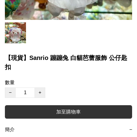
【現貨】Sanrio 蹦蹦兔 白貓芭蕾服飾 公仔匙
扣
數量
−
+
加至購物車
簡介
−