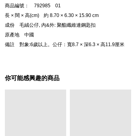
商品編號：	792985    01

長 × 闊 × 高(cm)	約 8.70 × 6.30 × 15.90 cm

成份	毛絨公仔, 內&外: 聚酯纖維連鋼匙扣

原產地	中國

備註	對象:6歲以上。公仔：寬8.7 × 深6.3 × 高11.9厘米
你可能感興趣的商品