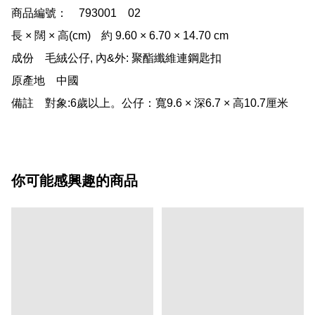
商品編號：	793001    02

長 × 闊 × 高(cm)	約 9.60 × 6.70 × 14.70 cm

成份	毛絨公仔, 內&外: 聚酯纖維連鋼匙扣

原產地	中國

備註	對象:6歲以上。公仔：寬9.6 × 深6.7 × 高10.7厘米
你可能感興趣的商品