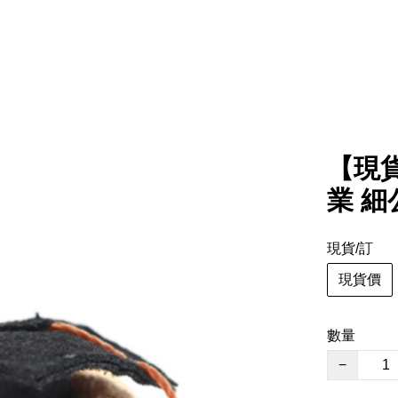
【現貨】
業 細公
現貨/訂
現貨價
數量
−