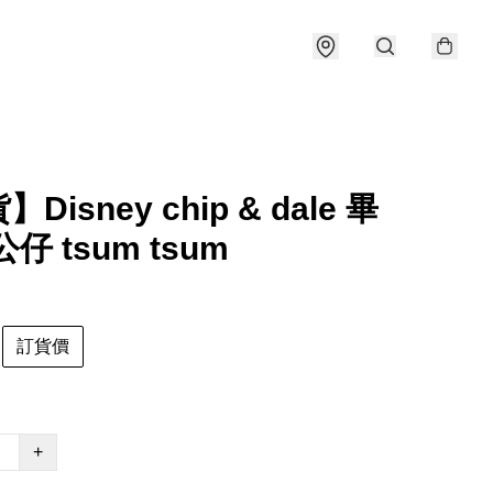
Disney chip & dale 畢
仔 tsum tsum
訂貨價
+