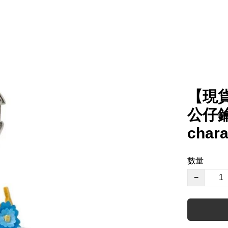
【現貨
公仔鑰匙
char
數量
−