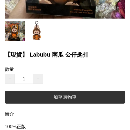
【現貨】 Labubu 南瓜 公仔匙扣
數量
−
+
加至購物車
簡介
−
100%正版