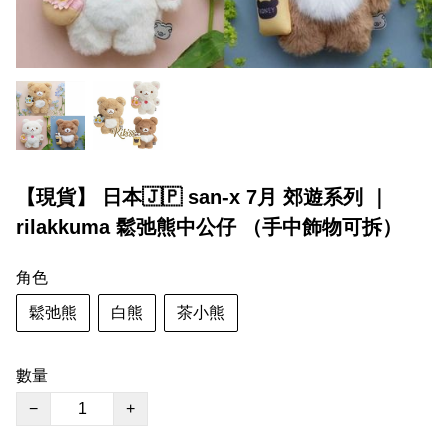
【現貨】 日本🇯🇵 san-x 7月 郊遊系列 ｜
rilakkuma 鬆弛熊中公仔 （手中飾物可拆）
角色
鬆弛熊
白熊
茶小熊
數量
−
+