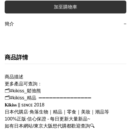
加至購物車
簡介
−
商品詳情
商品描述
更多產品可查詢：
🗂#kikiss_鬆弛熊
🗂#kikiss_精品 ➖➖➖➖➖➖➖➖➖➖➖➖➖➖➖
𝐊𝐢𝐤𝐢𝐬𝐬 || sɪɴᴄᴇ 2018
日本代購店·角落生物｜精品｜零食｜美妝｜潮品等
100%正版·信心保證 - 每日更新大量新品~
如有日本網站/東京大阪想代購都歡迎查詢🔍