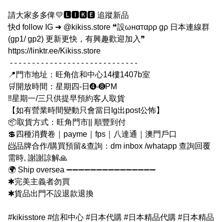
請大家多多俾💛🅻🅸🅺🅴 追蹤新品
快d follow IG ➜ @kikiss.store ❝設ωнαтαρρ gρ 日本連線群
(gp1/ gp2) 更新更快，有興趣歡迎加入❞
https://linktr.ee/Kikiss.store
- - - - - - - - - - - - - - - - - - - - - - - - - - - - -
📍門市地址：旺角信和中心14樓1407b室
🛒開放時間：星期四-日➍-➑PM
‼️星期一/三只供提早預約客人取貨
【如有營業時間變動只會當日Ig出post公怖】
📦取貨方式：旺角門市|| 順豐到付
💲四種消費卷｜payme｜fps｜八達通｜澳門戶口
📨品牌合作/購買預留&查詢：dm inbox /whatapp 查詢回覆
需時, 謝謝諒解🙏
🌍 Ship oversea ➖➖➖➖➖➖➖➖➖➖➖➖➖➖➖
✱完美主義者勿買
✱貨品出門不設退款退換
#kikisstore #信和中心 #日本代購 #日本精品代購 #日本精品