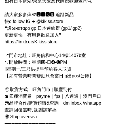
如有日本網站/東京大阪想代購都歡迎查詢🔍
請大家多多俾💛🅻🅸🅺🅴 追蹤新品
快d follow IG ➜ @kikiss.store
❝設ωнαтαρρ gρ 日本連線群 (gp1/ gp2)
更新更快，有興趣歡迎加入❞
https://linktr.ee/Kikiss.store
- - - - - - - - - - - - - - - - - - - - - - - - - - - - -
📍門市地址：旺角信和中心14樓1407b室
🛒開放時間：星期四-日➍-➑PM
‼️星期一/三只供提早預約客人取貨
【如有營業時間變動只會當日Ig出post公怖】
📦取貨方式：旺角門市|| 順豐到付
💲四種消費卷｜payme｜fps｜八達通｜澳門戶口
📨品牌合作/購買預留&查詢：dm inbox /whatapp
查詢回覆需時, 謝謝諒解🙏
🌍 Ship oversea
➖➖➖➖➖➖➖➖➖➖➖➖➖➖➖