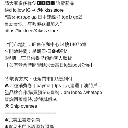
請大家多多俾💛🅻🅸🅺🅴 追蹤新品
快d follow IG ➜
@kikiss.store
❝設ωнαтαρρ gρ 日本連線群 (gp1/ gp2)
更新更快，有興趣歡迎加入❞
https://linktr.ee/Kikiss.store
- - - - - - - - - - - - - - - - - - - - - - - - - - - - -
📍門市地址：旺角信和中心14樓1407b室
🛒開放時間：星期四-日➍-➑PM
‼️星期一/三只供提早預約客人取貨
【如有營業時間變動只會當日Ig出post公怖】
📦取貨方式：旺角門市|| 順豐到付
💲四種消費卷｜payme｜fps｜八達通｜澳門戶口
📨品牌合作/購買預留&查詢：dm inbox /whatapp
查詢回覆需時, 謝謝諒解🙏
🌍 Ship oversea
➖➖➖➖➖➖➖➖➖➖➖➖➖➖➖
✱完美主義者勿買
✱貨品出門不設退款退換