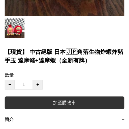
【現貨】 中古絕版 日本🇯🇵角落生物炸蝦炸豬
手玉 達摩豬+達摩蝦（全新有牌）
數量
−
+
加至購物車
簡介
−