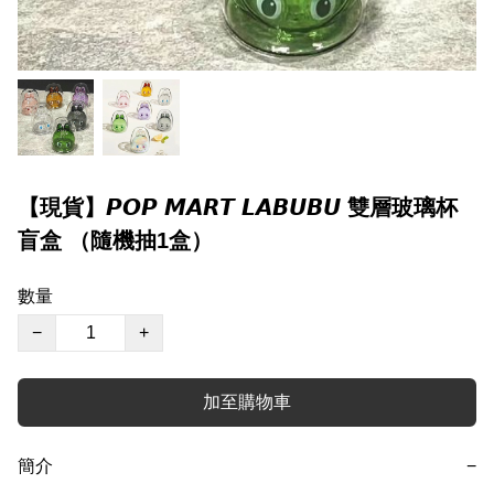
【現貨】𝙋𝙊𝙋 𝙈𝘼𝙍𝙏 𝙇𝘼𝘽𝙐𝘽𝙐 雙層玻璃杯
盲盒 （隨機抽1盒）
數量
−
+
加至購物車
簡介
−