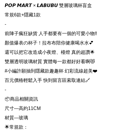
𝙋𝙊𝙋 𝙈𝘼𝙍𝙏 × 𝙇𝘼𝘽𝙐𝘽𝙐 雙層玻璃杯盲盒

常規6款+隱藏1款

-

前陣子瘋狂缺貨 人手都要有一個的可愛小物‼️

顏值爆表の杯子！拉布布陪你健康喝水水💕

還可以把它改造成小夜燈、檯燈 真的超讚🌟

雙層透明玻璃材質 實體每一款都好好看啊😻

#小編許願抽到隱藏款趣趣杯 幻彩流線超美❤️

百元價格輕鬆入手 快到留言區索取連結🔗

-

📦商品相關資訊

尺寸—高約11CM

材質—玻璃

🌟常規款：
