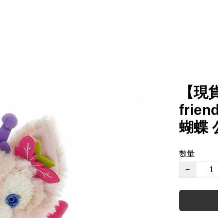
【現貨
frien
蝴蝶 
數量
−