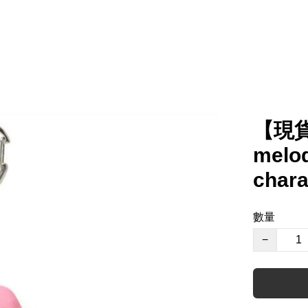
【現貨
melo
char
數量
−