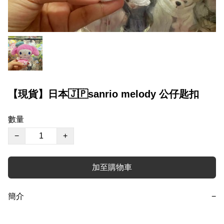
【現貨】日本🇯🇵sanrio melody 公仔匙扣
數量
−
+
加至購物車
簡介
−