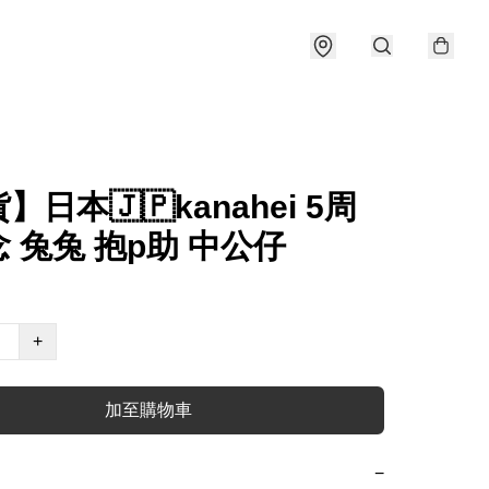
】日本🇯🇵kanahei 5周
 兔兔 抱p助 中公仔
+
加至購物車
−