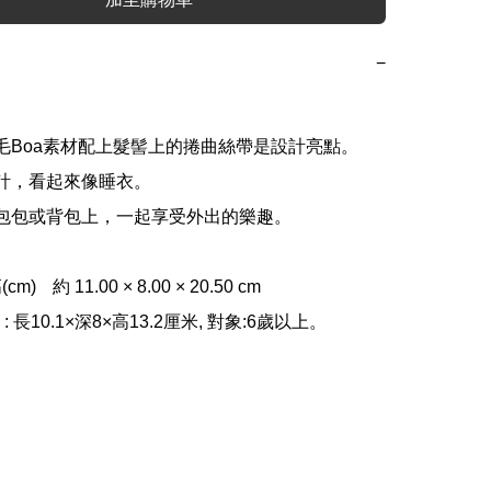
−
毛Boa素材配上髮髻上的捲曲絲帶是設計亮點。 

計，看起來像睡衣。 

包包或背包上，一起享受外出的樂趣。

 × 20.50 cm

公仔 : 長10.1×深8×高13.2厘米, 對象:6歲以上。 