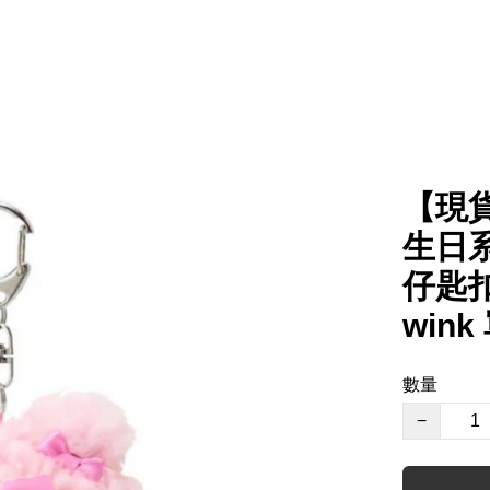
【現貨】
生日系
仔匙扣 
win
數量
−