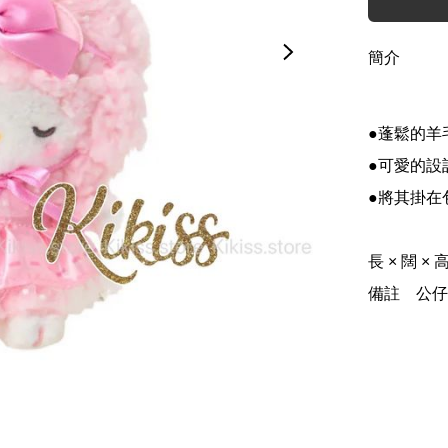
簡介
●蓬鬆的羊
●可愛的設
●將其掛在
長 × 闊 × 高(cm)	約 11.00 × 8.00
備註	