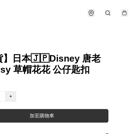
】日本🇯🇵Disney 唐老
aisy 草帽花花 公仔匙扣
+
加至購物車
−