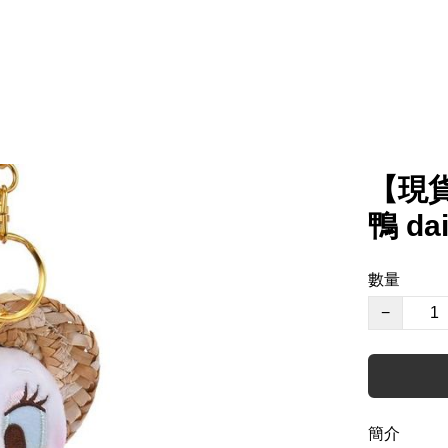
【現貨
鴨 d
數量
−
簡介