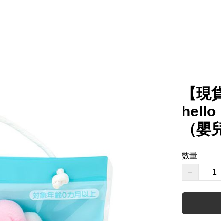
【現貨】
hell
（嬰兒
數量
−