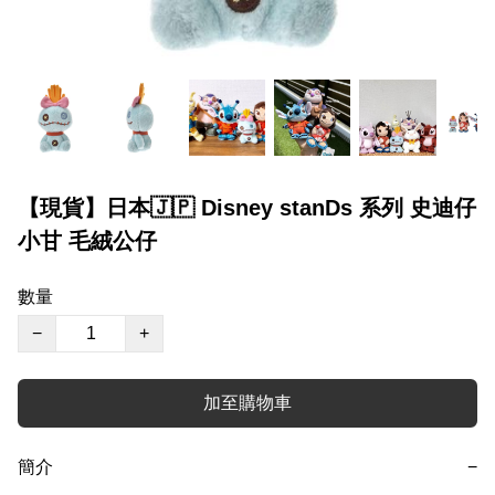
【現貨】日本🇯🇵 Disney stanDs 系列 史迪仔
小甘 毛絨公仔
數量
−
+
加至購物車
簡介
−