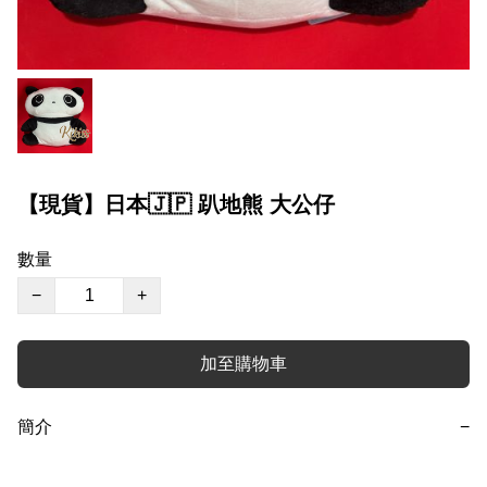
【現貨】日本🇯🇵 趴地熊 大公仔
數量
−
+
加至購物車
簡介
−