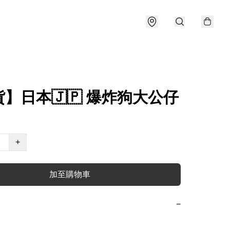
】日本🇯🇵 爆炸狗大公仔
+
加至購物車
−